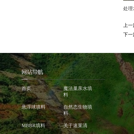
处理
上一
下一
首页
魔法巢亲水填
料
悬浮球填料
自然态生物填
料
MBBR填料
关于速莱清