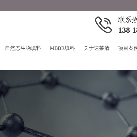
联系
138 1
自然态生物填料
MBBR填料
关于速莱清
项目案